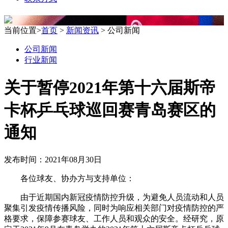
当前位置>
首页
>
新闻资讯
> 公司新闻
公司新闻
行业新闻
关于暂停2021年第十六届斯帝
卡杯乒乓球巡回赛青岛赛区的
通知
发布时间：2021年08月30日
各位球友、协办方与支持单位：
由于近期国内新冠疫情防控升级，为避免人员流动和人员
聚集引发疫情传播风险，同时为响应相关部门对疫情防控的严
格要求，保障参赛球友、工作人员和观众的安全。经研究，原