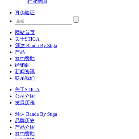
行业新闻
真伪验证
网站首页
关于STIGA
颁达 Banda By Stiga
产品
签约赞助
经销商
新闻资讯
联系我们
关于STIGA
公司介绍
发展历程
颁达 Banda By Stiga
品牌历史
产品介绍
签约赞助