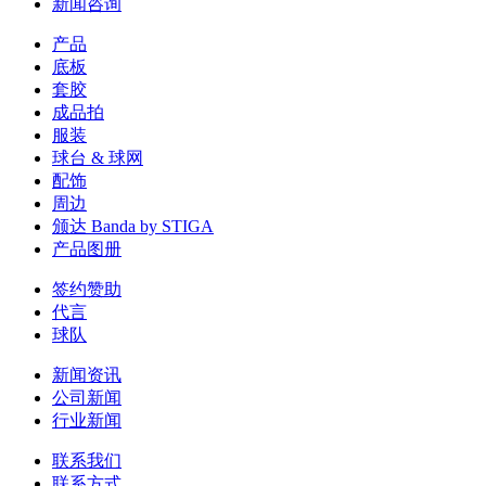
新闻咨询
产品
底板
套胶
成品拍
服装
球台 & 球网
配饰
周边
颁达 Banda by STIGA
产品图册
签约赞助
代言
球队
新闻资讯
公司新闻
行业新闻
联系我们
联系方式