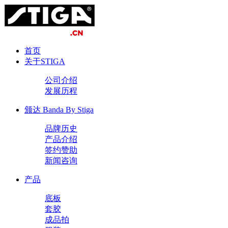
首页
关于STIGA
公司介绍
发展历程
颁达 Banda By Stiga
品牌历史
产品介绍
签约赞助
新闻咨询
产品
底板
套胶
成品拍