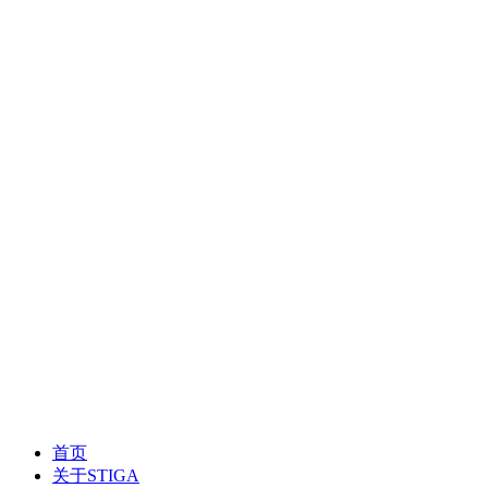
首页
关于STIGA