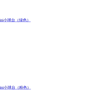
ini小球台（绿色）
ini小球台（粉色）