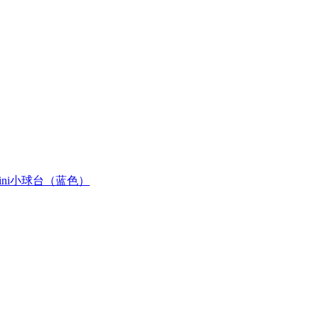
ini小球台（蓝色）