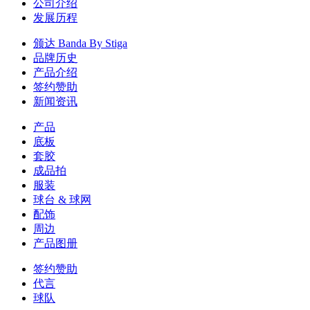
公司介绍
发展历程
颁达 Banda By Stiga
品牌历史
产品介绍
签约赞助
新闻资讯
产品
底板
套胶
成品拍
服装
球台 & 球网
配饰
周边
产品图册
签约赞助
代言
球队