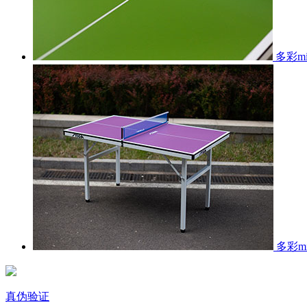
多彩m
多彩m
真伪验证