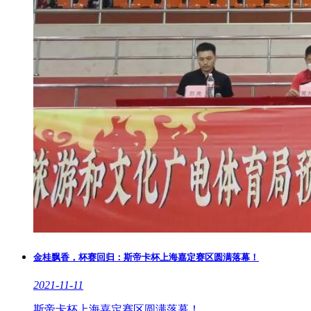
金桂飘香，杯赛回归：斯帝卡杯上海嘉定赛区圆满落幕！
2021-11-11
斯帝卡杯上海嘉定赛区圆满落幕！…