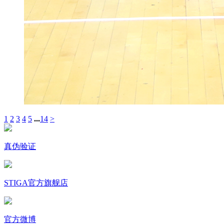
1
2
3
4
5
...
14
>
真伪验证
STIGA官方旗舰店
官方微博