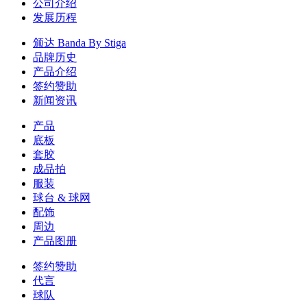
公司介绍
发展历程
颁达 Banda By Stiga
品牌历史
产品介绍
签约赞助
新闻资讯
产品
底板
套胶
成品拍
服装
球台 & 球网
配饰
周边
产品图册
签约赞助
代言
球队