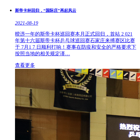
斯帝卡杯回归，“国际庄”再起风云
2021-08-19
暌违一年的斯帝卡杯巡回赛本月正式回归，首站 2 021
年第十六届斯帝卡杯乒乓球巡回赛石家庄来搏赛区比赛
于 7月1 7 日顺利打响！赛事在防疫和安全的严格要求下
按照当地的相关规定谨…
查看更多