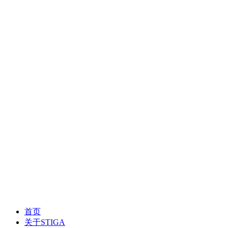
首页
关于STIGA