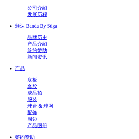
公司介绍
发展历程
颁达 Banda By Stiga
品牌历史
产品介绍
签约赞助
新闻资讯
产品
底板
套胶
成品拍
服装
球台 & 球网
配饰
周边
产品图册
签约赞助