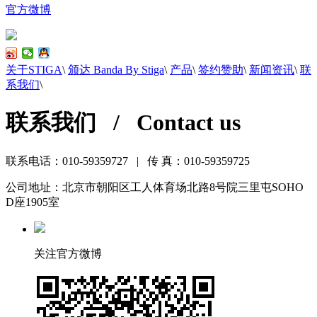
官方微博
关于STIGA
\
颁达 Banda By Stiga
\
产品
\
签约赞助
\
新闻资讯
\
联
系我们
\
联系我们 / Contact us
联系电话：010-59359727 | 传 真：010-59359725
公司地址：北京市朝阳区工人体育场北路8号院三里屯SOHO
D座1905室
关注官方微博