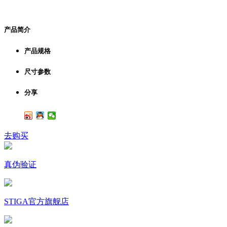
产品简介
产品规格
尺寸参数
分享
去购买
真伪验证
STIGA官方旗舰店