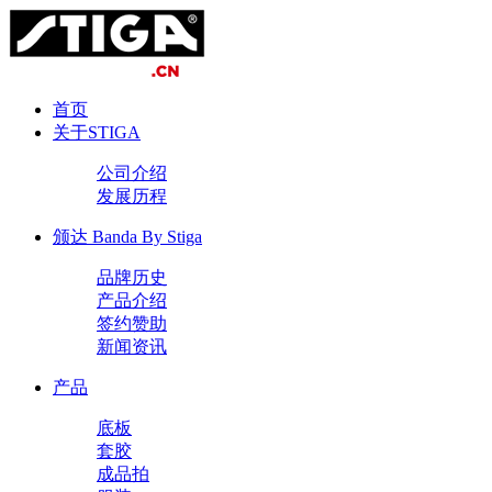
首页
关于STIGA
公司介绍
发展历程
颁达 Banda By Stiga
品牌历史
产品介绍
签约赞助
新闻资讯
产品
底板
套胶
成品拍