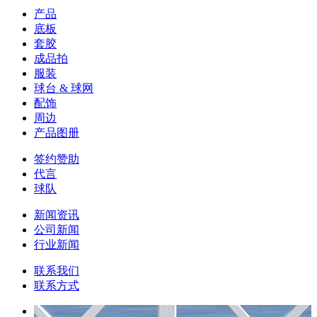
产品
底板
套胶
成品拍
服装
球台 & 球网
配饰
周边
产品图册
签约赞助
代言
球队
新闻资讯
公司新闻
行业新闻
联系我们
联系方式