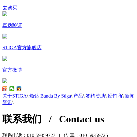
去购买
真伪验证
STIGA官方旗舰店
官方微博
关于STIGA
\
颁达 Banda By Stiga
\
产品
\
签约赞助
\
经销商
\
新闻
资讯
\
联系我们 / Contact us
联系电话：010-59359727 | 传 真：010-59359725