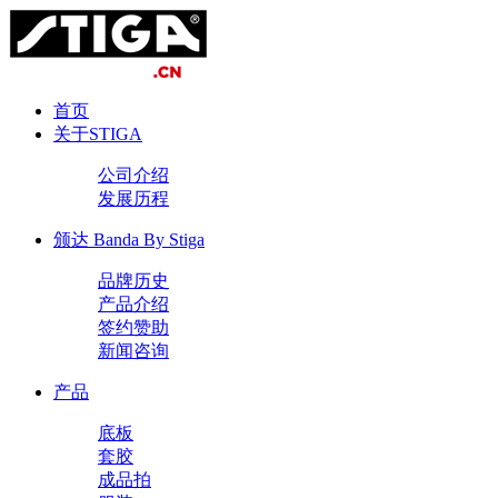
首页
关于STIGA
公司介绍
发展历程
颁达 Banda By Stiga
品牌历史
产品介绍
签约赞助
新闻咨询
产品
底板
套胶
成品拍