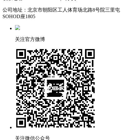
公司地址：北京市朝阳区工人体育场北路8号院三里屯
SOHOD座1805
关注官方微博
关注微信公众号