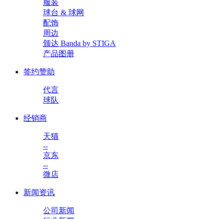
服装
球台 & 球网
配饰
周边
颁达 Banda by STIGA
产品图册
签约赞助
代言
球队
经销商
天猫
--
京东
--
微店
新闻资讯
公司新闻