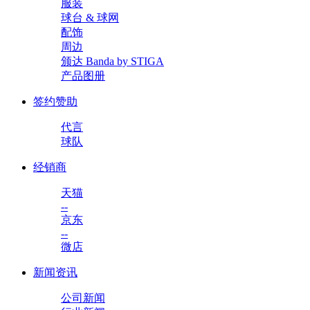
服装
球台 & 球网
配饰
周边
颁达 Banda by STIGA
产品图册
签约赞助
代言
球队
经销商
天猫
--
京东
--
微店
新闻资讯
公司新闻