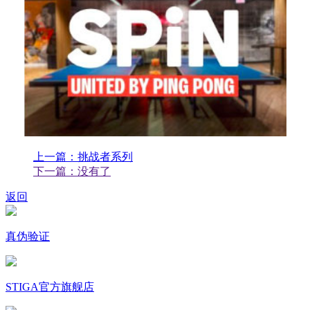
上一篇：挑战者系列
下一篇：没有了
返回
真伪验证
STIGA官方旗舰店