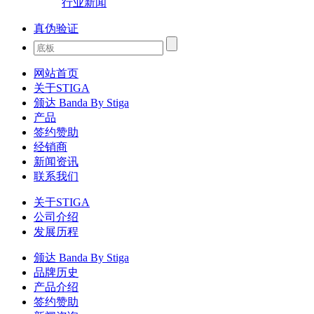
行业新闻
真伪验证
网站首页
关于STIGA
颁达 Banda By Stiga
产品
签约赞助
经销商
新闻资讯
联系我们
关于STIGA
公司介绍
发展历程
颁达 Banda By Stiga
品牌历史
产品介绍
签约赞助