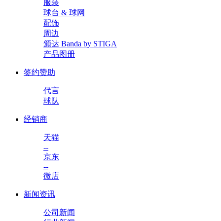
服装
球台 & 球网
配饰
周边
颁达 Banda by STIGA
产品图册
签约赞助
代言
球队
经销商
天猫
--
京东
--
微店
新闻资讯
公司新闻