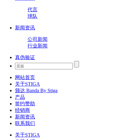
代言
球队
新闻资讯
公司新闻
行业新闻
真伪验证
网站首页
关于STIGA
颁达 Banda By Stiga
产品
签约赞助
经销商
新闻资讯
联系我们
关于STIGA