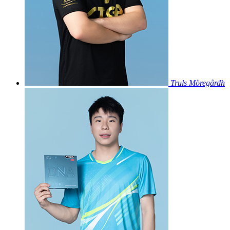
Truls Möregårdh