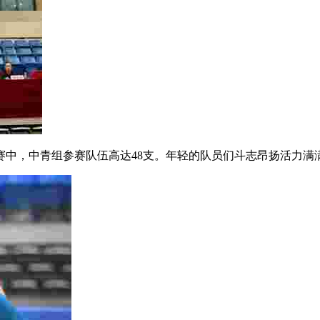
赛中，中青组参赛队伍高达48支。年轻的队员们斗志昂扬活力满