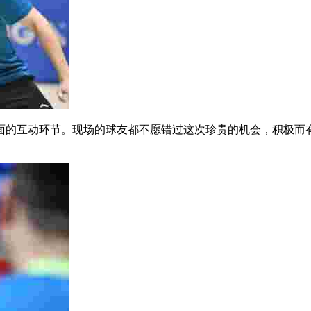
面的互动环节。现场的球友都不愿错过这次珍贵的机会，积极而