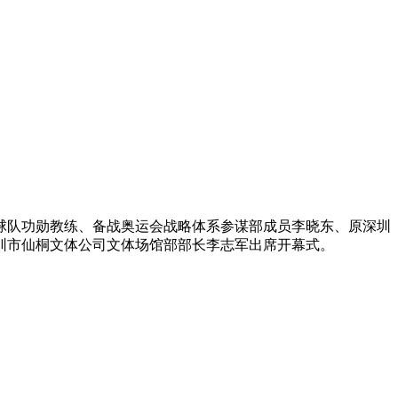
球队功勋教练、备战奥运会战略体系参谋部成员李晓东、原深圳
圳市仙桐文体公司文体场馆部部长李志军出席开幕式。