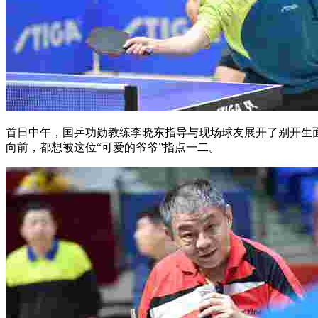
首日中午，国乒功勋教练李晓东指导与现场球友展开了别开生
向前，都想被这位“可爱的爷爷”指点一二。