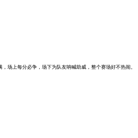
满，场上每分必争，场下为队友呐喊助威，整个赛场好不热闹。