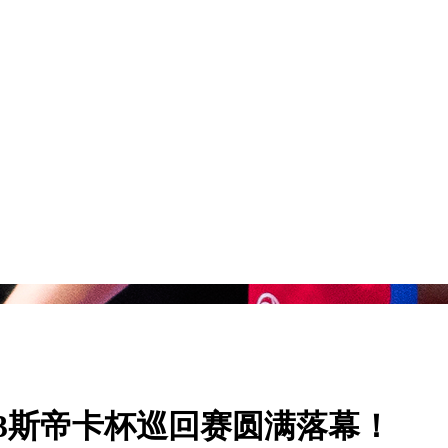
23斯帝卡杯巡回赛圆满落幕！