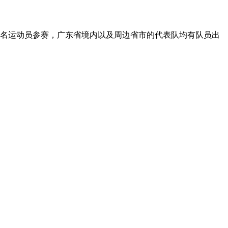
00余名运动员参赛，广东省境内以及周边省市的代表队均有队员出