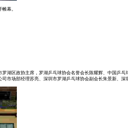
开帷幕。
市罗湖区政协主席，罗湖乒乓球协会名誉会长陈耀辉、中国乒乓
公司市场部经理苏亮、深圳市罗湖乒乓球协会副会长朱景新、深