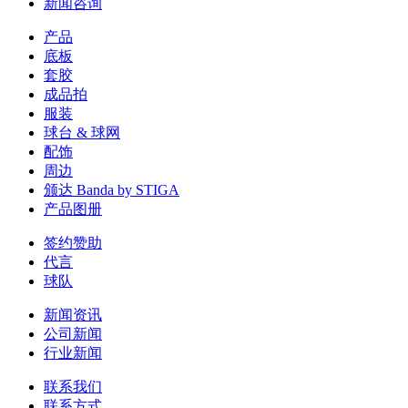
新闻咨询
产品
底板
套胶
成品拍
服装
球台 & 球网
配饰
周边
颁达 Banda by STIGA
产品图册
签约赞助
代言
球队
新闻资讯
公司新闻
行业新闻
联系我们
联系方式