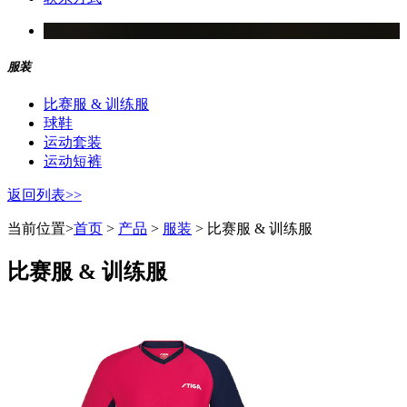
服装
比赛服 & 训练服
球鞋
运动套装
运动短裤
返回列表>>
当前位置>
首页
>
产品
>
服装
> 比赛服 & 训练服
比赛服 & 训练服