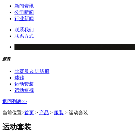
新闻资讯
公司新闻
行业新闻
联系我们
联系方式
服装
比赛服 & 训练服
球鞋
运动套装
运动短裤
返回列表>>
当前位置>
首页
>
产品
>
服装
> 运动套装
运动套装