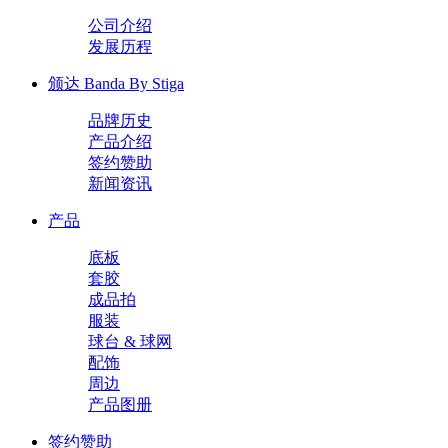
公司介绍
发展历程
颁达 Banda By Stiga
品牌历史
产品介绍
签约赞助
新闻资讯
产品
底板
套胶
成品拍
服装
球台 & 球网
配饰
周边
产品图册
签约赞助