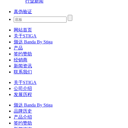
行业新闻
真伪验证
网站首页
关于STIGA
颁达 Banda By Stiga
产品
签约赞助
经销商
新闻资讯
联系我们
关于STIGA
公司介绍
发展历程
颁达 Banda By Stiga
品牌历史
产品介绍
签约赞助