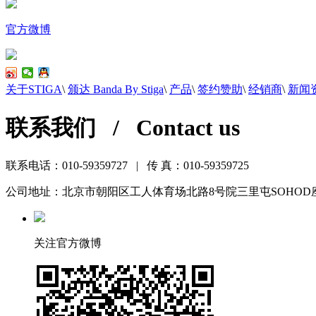
官方微博
关于STIGA
\
颁达 Banda By Stiga
\
产品
\
签约赞助
\
经销商
\
新闻
联系我们 / Contact us
联系电话：010-59359727 | 传 真：010-59359725
公司地址：北京市朝阳区工人体育场北路8号院三里屯SOHOD座1
关注官方微博