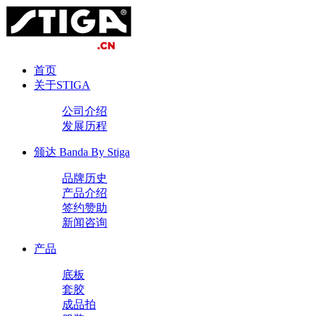
首页
关于STIGA
公司介绍
发展历程
颁达 Banda By Stiga
品牌历史
产品介绍
签约赞助
新闻咨询
产品
底板
套胶
成品拍