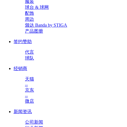
服装
球台 & 球网
配饰
周边
颁达 Banda by STIGA
产品图册
签约赞助
代言
球队
经销商
天猫
--
京东
--
微店
新闻资讯
公司新闻