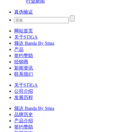
行业新闻
真伪验证
网站首页
关于STIGA
颁达 Banda By Stiga
产品
签约赞助
经销商
新闻资讯
联系我们
关于STIGA
公司介绍
发展历程
颁达 Banda By Stiga
品牌历史
产品介绍
签约赞助