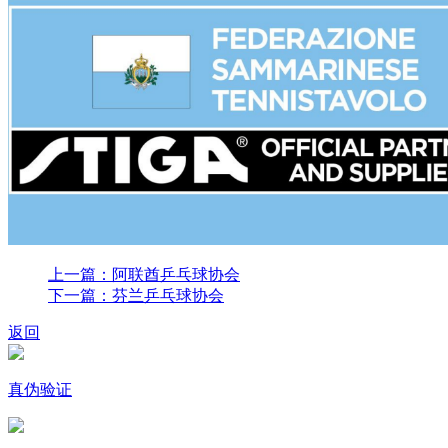
上一篇：阿联酋乒乓球协会
下一篇：芬兰乒乓球协会
返回
真伪验证