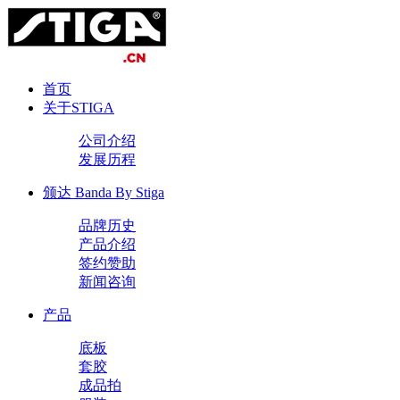
首页
关于STIGA
公司介绍
发展历程
颁达 Banda By Stiga
品牌历史
产品介绍
签约赞助
新闻咨询
产品
底板
套胶
成品拍