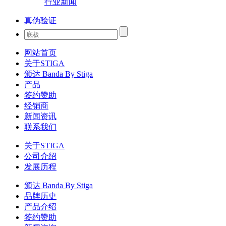
行业新闻
真伪验证
网站首页
关于STIGA
颁达 Banda By Stiga
产品
签约赞助
经销商
新闻资讯
联系我们
关于STIGA
公司介绍
发展历程
颁达 Banda By Stiga
品牌历史
产品介绍
签约赞助