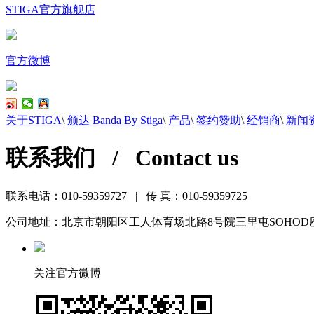
STIGA官方旗舰店
官方微博
关于STIGA
\
颁达 Banda By Stiga
\
产品
\
签约赞助
\
经销商
\
新闻
联系我们 / Contact us
联系电话：010-59359727 | 传 真：010-59359725
公司地址：北京市朝阳区工人体育场北路8号院三里屯SOHOD座1
关注官方微博