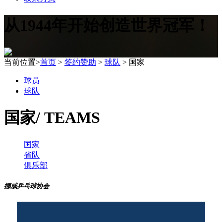
从1944年开始创造世界冠军！
当前位置>
首页
>
签约赞助
>
球队
> 国家
球员
球队
国家
/ TEAMS
国家
省队
俱乐部
挪威乒乓球协会