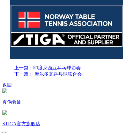
上一篇：印度尼西亚乒乓球协会
下一篇： 摩尔多瓦乒乓球联合会
返回
真伪验证
STIGA官方旗舰店